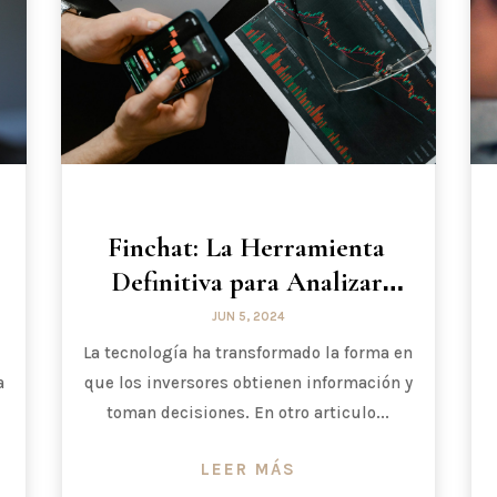
Finchat: La Herramienta
Definitiva para Analizar
Acciones
JUN 5, 2024
La tecnología ha transformado la forma en
a
que los inversores obtienen información y
toman decisiones. En otro articulo...
LEER MÁS