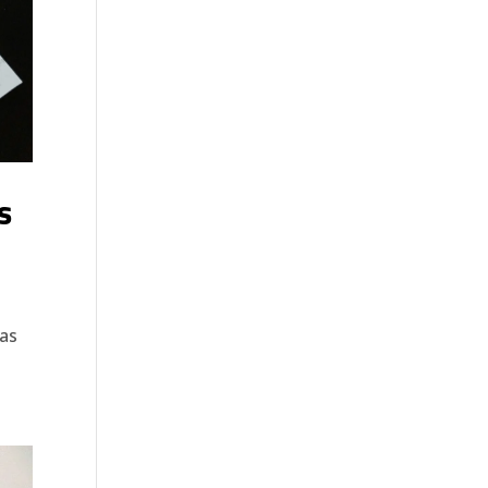
s
has