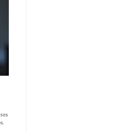
asos
s.