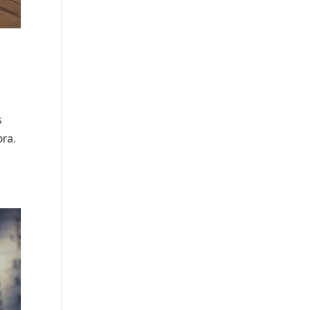
s
pra.